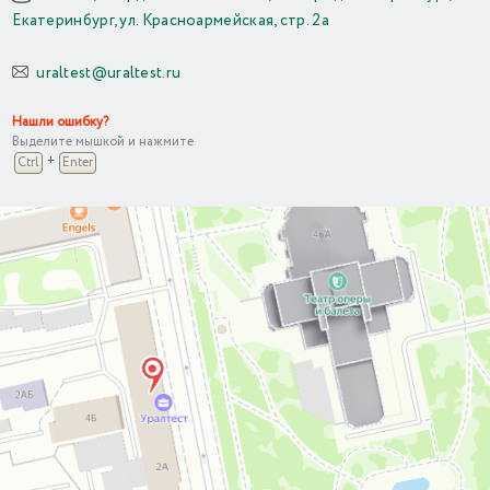
Екатеринбург, ул. Красноармейская, стр. 2а
uraltest@uraltest.ru
Нашли ошибку?
Выделите мышкой и нажмите
+
Ctrl
Enter