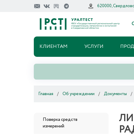
620000, Свердловск
О
КЛИЕНТАМ
УСЛУГИ
ПРО
Главная
/
Об учреждении
/
Документы
/
ЛИ
Поверка средств
РА
измерений