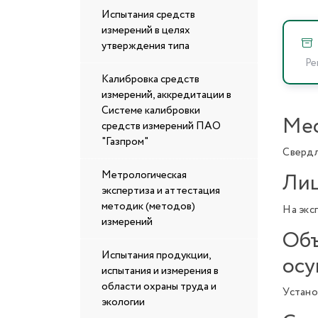
Испытания средств
измерений в целях
утверждения типа
Ре
Калибровка средств
измерений, аккредитации в
Системе калибровки
Мес
средств измерений ПАО
"Газпром"
Свердл
Метрологическая
Лиц
экспертиза и аттестация
методик (методов)
На экс
измерений
Об
Испытания продукции,
осу
испытания и измерения в
области охраны труда и
Устано
экологии