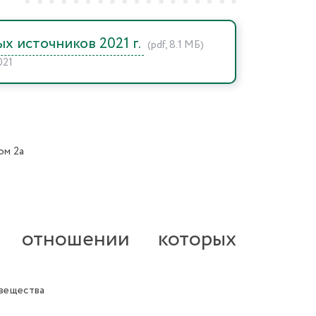
х источников 2021 г.
(pdf, 8.1 МБ)
021
ом 2а
 отношении которых
 вещества