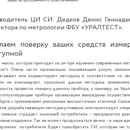
защиты программного обеспечения».
водитель ЦИ СИ: Дедков Денис Геннадье
ктора по метрологии ФБУ «УРАЛТЕСТ».
лаем поверку ваших средств изме
тупной
 мысль, которая приходит на ум при изучении современных м
ся!» Очень часто организации, оказывающие услуги, связа
атывают или корректируют методику в соответствии со св
ты не анализируют, насколько данная методика применима
ность провести поверку данного прибора, к примеру, на Урале
ксплуатирующие приборы организации вынуждены осуществл
урге с применением уникальных высокоточных эталонов. Связа
тов, разрабатывающих методику поверки, или происходит «перет
 главное страдает конечный потребитель – предприятия реа
овые издержки. Так не может продолжаться вечно – в наше вр
промахи: потребитель будет приобретать СИ, которые не т