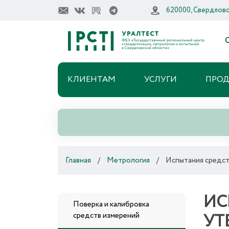
620000, Свердловск
О
КЛИЕНТАМ
УСЛУГИ
ПРО
Главная
/
Метрология
/
Испытания средст
ИС
Поверка и калибровка
УТ
средств измерений