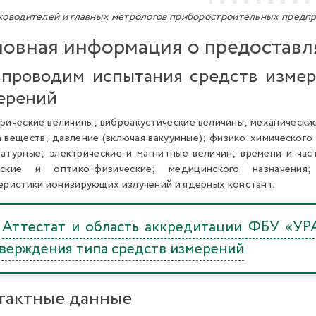
ководителей и главных метрологов приборостроительных предп
овная информация о предоставл
проводим испытания средств изме
ерений
рические величины; виброакустические величины; механические
 веществ; давление (включая вакуумные); физико-химического 
атурные; электрические и магнитные величин; времени и ча
еские и оптико-физические; медицинского назначения
еристики ионизирующих излучений и ядерных констант.
Аттестат и область аккредитации ФБУ «УР
верждения типа средств измерений
тактные данные