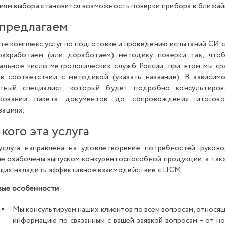
иям выбора становится возможность поверки прибора в ближа
предлагаем
те комплекс услуг по подготовке и проведению испытаний СИ
разработаем (или доработаем) методику поверки так, чт
альное число метрологических служб России, при этом мы с
в соответствии с методикой (указать название). В зависим
етный специалист, который будет подробно консультиро
ровании пакета документов до сопровождения итогово
зациях.
кого эта услуга
услуга направлена на удовлетворение потребностей руков
е озабочены выпуском конкурентоспособной продукции, а так
их наладить эффективное взаимодействие с ЦСМ.
вые особенности
Мы консультируем наших клиентов по всем вопросам, относя
информацию по связанным с вашей заявкой вопросам – от н