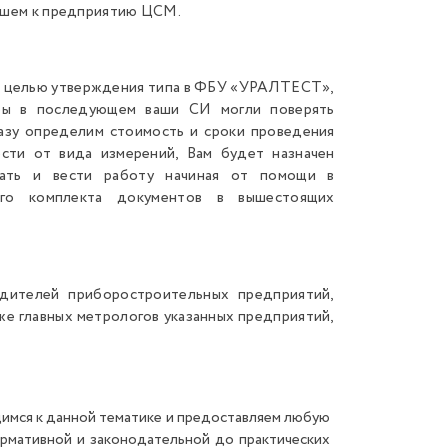
йшем к предприятию ЦСМ.
 с целью утверждения типа в ФБУ «УРАЛТЕСТ»,
обы в последующем ваши СИ могли поверять
разу определим стоимость и сроки проведения
ости от вида измерений, Вам будет назначен
вать и вести работу начиная от помощи в
го комплекта документов в вышестоящих
одителей приборостроительных предприятий,
же главных метрологов указанных предприятий,
щимся к данной тематике и предоставляем любую
ормативной и законодательной до практических