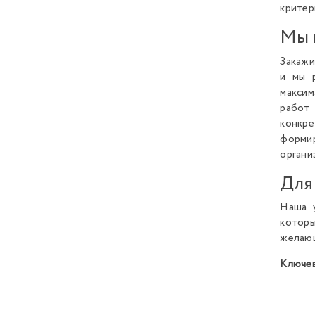
критер
Мы 
Закажи
и мы 
максим
работ 
конкр
форми
органи
Для 
Наша 
которы
желающ
Ключе