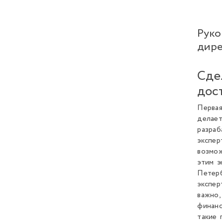
Руко
дире
Сде
дос
Первая
делает
разраб
экспер
возмож
этим э
Петерб
экспер
важно,
финанс
такие 