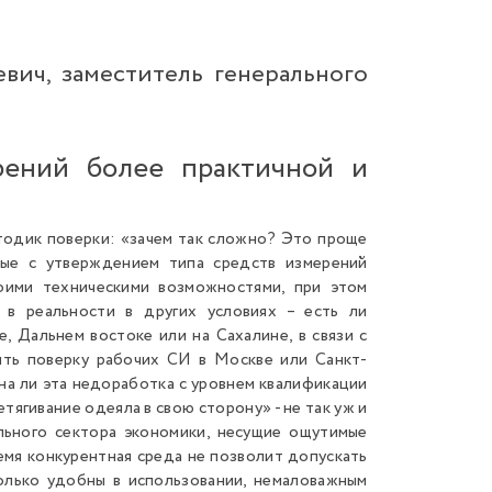
вич, заместитель генерального
рений более практичной и
етодик поверки: «зачем так сложно? Это проще
нные с утверждением типа средств измерений
оими техническими возможностями, при этом
 в реальности в других условиях – есть ли
, Дальнем востоке или на Сахалине, в связи с
ять поверку рабочих СИ в Москве или Санкт-
на ли эта недоработка с уровнем квалификации
ягивание одеяла в свою сторону» - не так уж и
льного сектора экономики, несущие ощутимые
емя конкурентная среда не позволит допускать
олько удобны в использовании, немаловажным