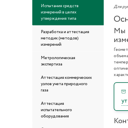
Испытания средств
Для ру
измерений в целях
Осн
утверждения типа
Мы 
Разработка и аттестация
изм
методик (методов)
измерений
Геомет
объема
Метрологическая
темпер
экспертиза
оптич
характ
Аттестация коммерческих
узлов учета природного
газа
ут
Аттестация
испытательного
оборудования
Кон