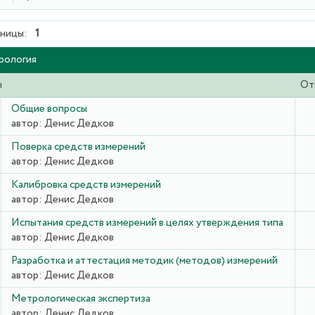
ницы:
1
рология
ы
От
Общие вопросы
автор:
Денис Дедков
Поверка средств измерений
автор:
Денис Дедков
Калибровка средств измерений
автор:
Денис Дедков
Испытания средств измерений в целях утверждения типа
автор:
Денис Дедков
Разработка и аттестация методик (методов) измерений
автор:
Денис Дедков
Метрологическая экспертиза
автор:
Денис Дедков