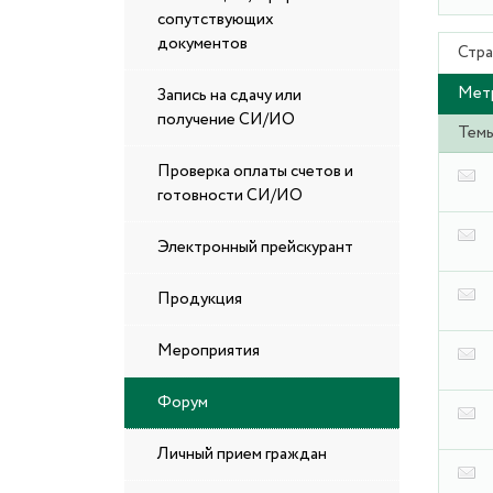
сопутствующих
документов
Стра
Мет
Запись на сдачу или
получение СИ/ИО
Тем
Проверка оплаты счетов и
готовности СИ/ИО
Электронный прейскурант
Продукция
Мероприятия
Форум
Личный прием граждан