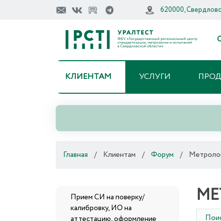
620000, Свердловск
О
КЛИЕНТАМ
УСЛУГИ
ПРО
Главная
/
Клиентам
/
Форум
/
Метроло
МЕ
Прием СИ на поверку/
калибровку, ИО на
Пои
аттестацию, оформление