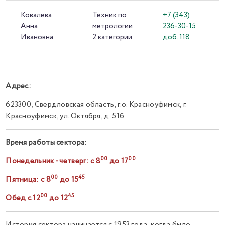
Ковалева
Техник по
+7 (343)
Анна
метрологии
236-30-15
Ивановна
2 категории
доб. 118
Адрес:
623300, Свердловская область, г.о. Красноуфимск, г.
Красноуфимск, ул. Октября, д. 51б
Время работы сектора:
00
00
Понедельник - четверг: с 8
до 17
00
45
Пятница: с 8
до 15
00
45
Обед с 12
до 12