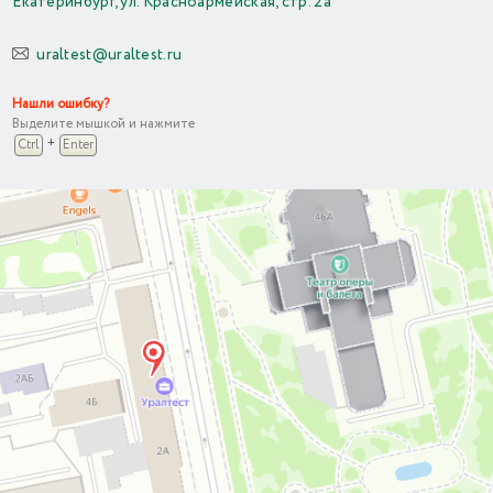
Екатеринбург, ул. Красноармейская, стр. 2а
uraltest@uraltest.ru
Нашли ошибку?
Выделите мышкой и нажмите
+
Ctrl
Enter