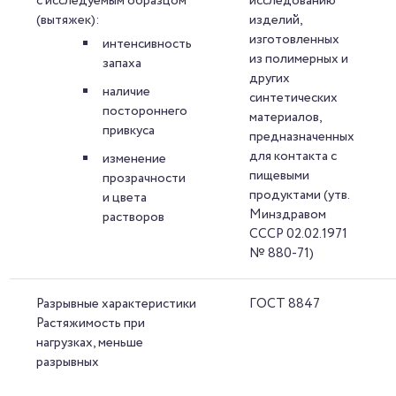
с исследуемым образцом
исследованию
(вытяжек):
изделий,
изготовленных
интенсивность
из полимерных и
запаха
других
наличие
синтетических
постороннего
материалов,
привкуса
предназначенных
для контакта с
изменение
пищевыми
прозрачности
продуктами (утв.
и цвета
Минздравом
растворов
СССР 02.02.1971
№ 880-71)
Разрывные характеристики
ГОСТ 8847
Растяжимость при
нагрузках, меньше
разрывных