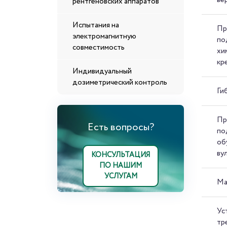
рентгеновских аппаратов
Испытания на
Пр
электромагнитную
по
совместимость
хи
кр
Индивидуальный
дозиметрический контроль
Ги
Пр
Есть вопросы?
по
об
ву
КОНСУЛЬТАЦИЯ
ПО НАШИМ
УСЛУГАМ
Ма
Ус
тр