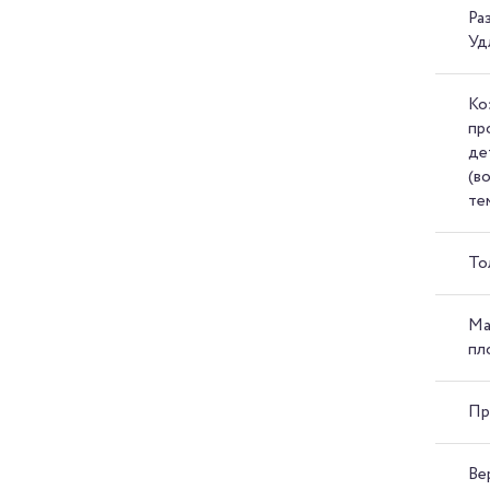
Ра
Уд
Ко
пр
де
(в
те
То
Ма
пл
Пр
Ве