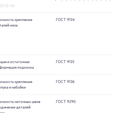
020 10:48
очность крепления
ГОСТ 9134
талей низа
щая и остаточная
ГОСТ 9135
формация подноска
очность крепления
ГОСТ 9136
блука и набойки
очность ниточных швов
ГОСТ 9290
единения деталей
рха