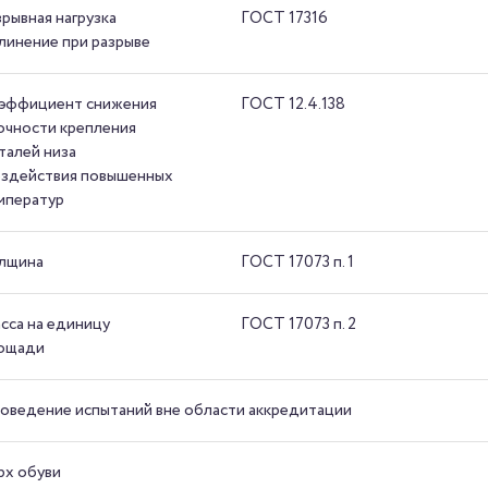
зрывная нагрузка
ГОСТ 17316
линение при разрыве
эффициент снижения
ГОСТ 12.4.138
очности крепления
талей низа
оздействия повышенных
мператур
лщина
ГОСТ 17073 п. 1
сса на единицу
ГОСТ 17073 п. 2
ощади
оведение испытаний вне области аккредитации
рх обуви