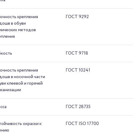
очность крепления
ГОСТ 9292
дошв в обуви
мических методов
епления
бкость
ГОСТ 9718
очность крепления
ГОСТ 10241
дошв в носочной части
уви клеевой и горячей
лканизации
сса
ГОСТ 28735
тойчивость окраски к
ГОСТ ISO 17700
ению