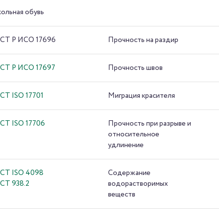
ольная обувь
СТ Р ИСО 17696
Прочность на раздир
СТ Р ИСО 17697
Прочность швов
СТ ISO 17701
Миграция красителя
СТ ISO 17706
Прочность при разрыве и
относительное
удлинение
СТ ISO 4098
Содержание
СТ 938.2
водорастворимых
веществ