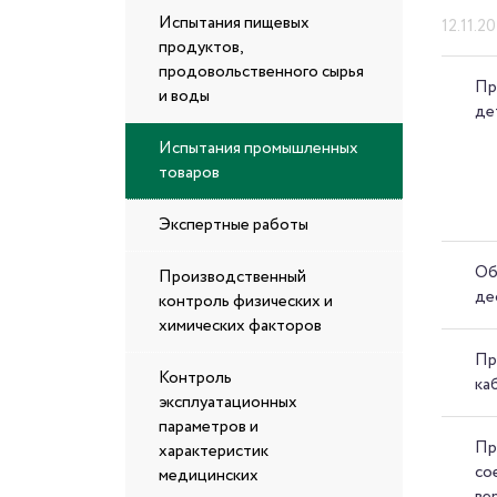
Испытания пищевых
12.11.2
продуктов,
продовольственного сырья
Пр
и воды
де
Испытания промышленных
товаров
Экспертные работы
Об
Производственный
де
контроль физических и
химических факторов
Пр
Контроль
ка
эксплуатационных
параметров и
Пр
характеристик
со
медицинских
ве