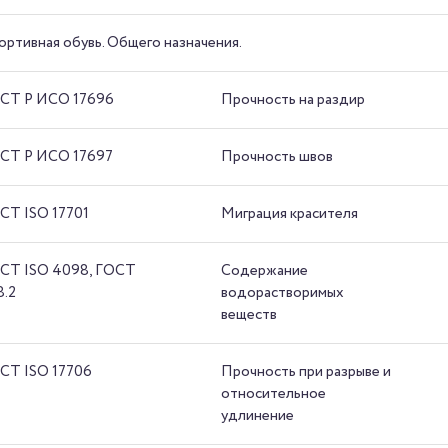
ортивная обувь. Общего назначения.
СТ Р ИСО 17696
Прочность на раздир
СТ Р ИСО 17697
Прочность швов
СТ ISO 17701
Миграция красителя
СТ ISO 4098, ГОСТ
Содержание
8.2
водорастворимых
веществ
СТ ISO 17706
Прочность при разрыве и
относительное
удлинение