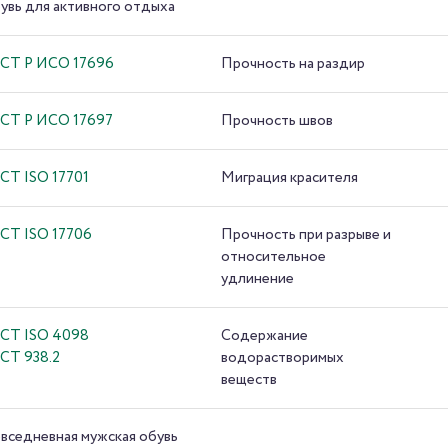
увь для активного отдыха
СТ Р ИСО 17696
Прочность на раздир
СТ Р ИСО 17697
Прочность швов
СТ ISO 17701
Миграция красителя
СТ ISO 17706
Прочность при разрыве и
относительное
удлинение
СТ ISO 4098
Содержание
СТ 938.2
водорастворимых
веществ
вседневная мужская обувь